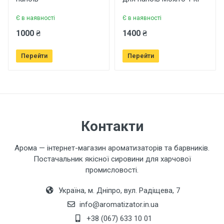
Рейтинг
Є в наявності
Є в наявності
1000 ₴
1400 ₴
Ваше ім'я
Перейти
Перейти
Ваш телефон
Контакти
Завантажити фото товару
Арома — інтернет-магазин ароматизаторів та барвників.
Коментар
Постачальник якісної сировини для харчової
промисловості.
Україна, м. Дніпро, вул. Радіщева, 7
info@aromatizator.in.ua
+38 (067) 633 10 01