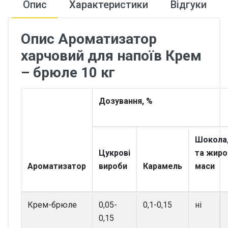
Опис
Характеристики
Відгуки
Опис Ароматизатор
харчовий для напоїв Крем
– брюле 10 кг
Дозування, %
Шокола
Цукрові
та жиро
Ароматизатор
вироби
Карамель
маси
Крем-брюле
0,05-
0,1-0,15
ні
0,15