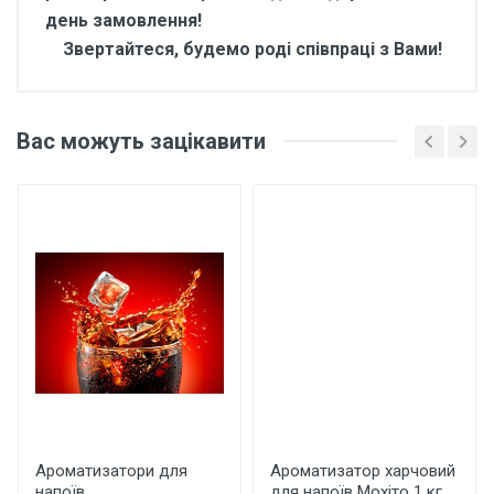
день замовлення!
Звертайтеся, будемо роді співпраці з Вами!
Відгуки покупців про
Ароматизатор харчовий
Вас можуть зацікавити
для напоїв Крем – брюле
10 кг
Основні характеристики
Відгуки про товар поки що відсутні.
Бренд
Арома
Країна виробник
Україна
Написати відгук
Ароматизатори для
Ароматизатор харчовий
напоїв
для напоїв Мохіто 1 кг