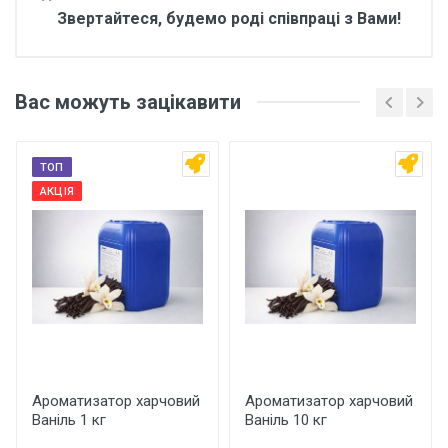
Звертайтеся, будемо роді співпраці з Вами!
Відгуки покупців про
Ароматизатор харчовий
Вас можуть зацікавити
Бісквіт 1 кг
Основні характеристики
ТОП
Відгуки про товар поки що відсутні.
АКЦІЯ
Бренд
Арома
Країна виробник
Україна
Написати відгук
Рейтинг
Ароматизатор харчовий
Ароматизатор харчовий
Ваніль 1 кг
Ваніль 10 кг