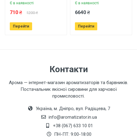
Є в наявності
Є в наявності
Ваше ім'я
710 ₴
6640 ₴
1200 ₴
Перейти
Перейти
Ваш телефон
Завантажити фото товару
Контакти
Коментар
Арома — інтернет-магазин ароматизаторів та барвників.
Постачальник якісної сировини для харчової
промисловості.
Україна, м. Дніпро, вул. Радіщева, 7
info@aromatizator.in.ua
+38 (067) 633 10 01
Залишити відгук
ПН-ПТ: 9:00-18:00