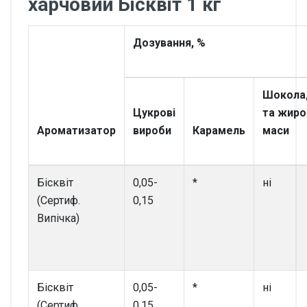
харчовий Бісквіт 1 кг
Дозування, %
Шокола
Цукрові
та жиро
Ароматизатор
вироби
Карамель
маси
Бісквіт
0,05-
*
ні
(Сертиф.
0,15
Випічка)
Бісквіт
0,05-
*
ні
(Сертиф.
0,15