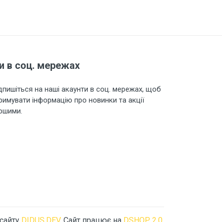
и в соц. мережах
дпишіться на наші акаунти в соц. мережах, щоб
римувати інформацію про новинки та акції
ршими.
 сайту
DIDUS.DEV
. Сайт працює на
DSHOP 2.0
.