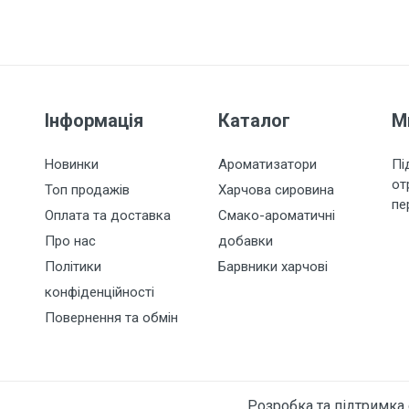
Інформація
Каталог
М
Новинки
Ароматизатори
Пі
от
Топ продажів
Харчова сировина
пе
Оплата та доставка
Смако-ароматичні
Про нас
добавки
Політики
Барвники харчові
конфіденційності
Повернення та обмін
Розробка та підтримка