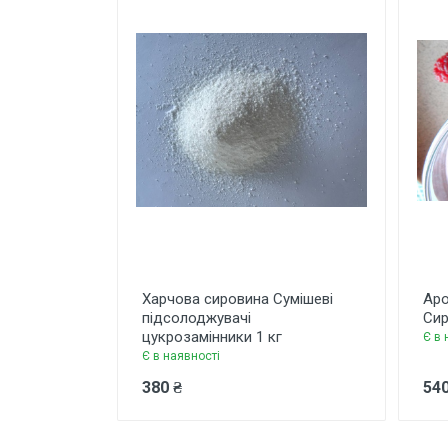
Харчова сировина Сумішеві
Аро
підсолоджувачі
Сир
цукрозамінники 1 кг
Є в 
Є в наявності
380 ₴
540