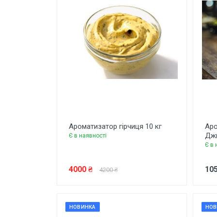
Ароматизатор гірчиця 10 кг
Аро
Джи
Є в наявності
Є в 
4000 ₴
105
4200 ₴
НОВИНКА
НОВ