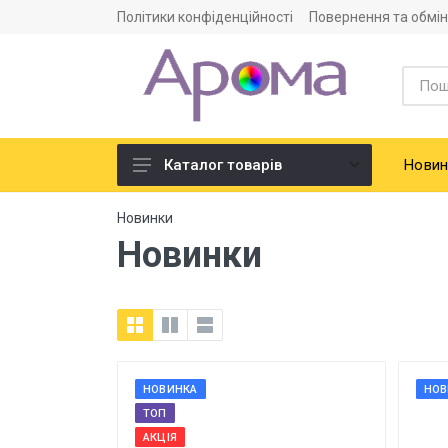
Політики конфіденційності
Повернення та обмін
Новин
Каталог товарів
Ароматизатори
Новинки
Новинки
Харчова сировина
Смако-ароматичні добавки
Барвники харчові
НОВИНКА
НОВ
ТОП
АКЦІЯ