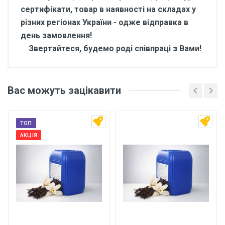
сертифікати, товар в наявності на складах у
різних регіонах України - одже відправка в
день замовлення!
Звертайтеся, будемо роді співпраці з Вами!
Відгуки покупців про
Ароматизатор харчовий
Вас можуть зацікавити
Чернослив 1 кг
Основні характеристики
ТОП
Відгуки про товар поки що відсутні.
АКЦІЯ
Бренд
Арома
Країна виробник
Україна
Написати відгук