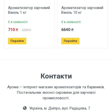
Рейтинг
Ароматизатор харчовий
Ароматизатор харчовий
Ваніль 1 кг
Ваніль 10 кг
Є в наявності
Є в наявності
Ваше ім'я
710 ₴
6640 ₴
1200 ₴
Перейти
Перейти
Ваш телефон
Завантажити фото товару
Контакти
Коментар
Арома — інтернет-магазин ароматизаторів та барвників.
Постачальник якісної сировини для харчової
промисловості.
Україна, м. Дніпро, вул. Радіщева, 7