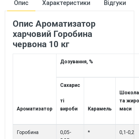
Опис
Характеристики
Відгуки
Опис Ароматизатор
харчовий Горобина
червона 10 кг
Дозування, %
Сахарис
Шокола
ті
та жиро
Ароматизатор
вироби
Карамель
маси
Горобина
0,05-
*
0,1-0,2