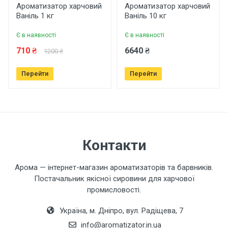
Рейтинг
Ароматизатор харчовий
Ароматизатор харчовий
Ваніль 1 кг
Ваніль 10 кг
Є в наявності
Є в наявності
Ваше ім'я
710 ₴
6640 ₴
1200 ₴
Перейти
Перейти
Ваш телефон
Завантажити фото товару
Контакти
Коментар
Арома — інтернет-магазин ароматизаторів та барвників.
Постачальник якісної сировини для харчової
промисловості.
Україна, м. Дніпро, вул. Радіщева, 7
info@aromatizator.in.ua