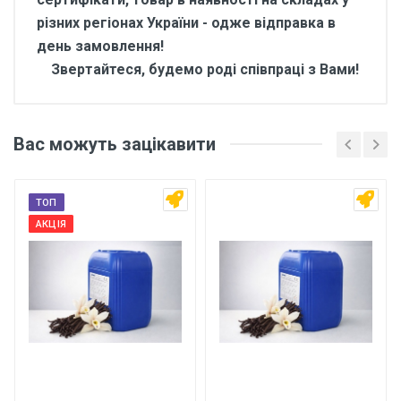
різних регіонах України - одже відправка в
день замовлення!
Звертайтеся, будемо роді співпраці з Вами!
Відгуки покупців про
Ароматизатор харчовий
Вас можуть зацікавити
Горобина червона 10 кг
Основні характеристики
ТОП
Відгуки про товар поки що відсутні.
АКЦІЯ
Бренд
Арома
Країна виробник
Україна
Написати відгук