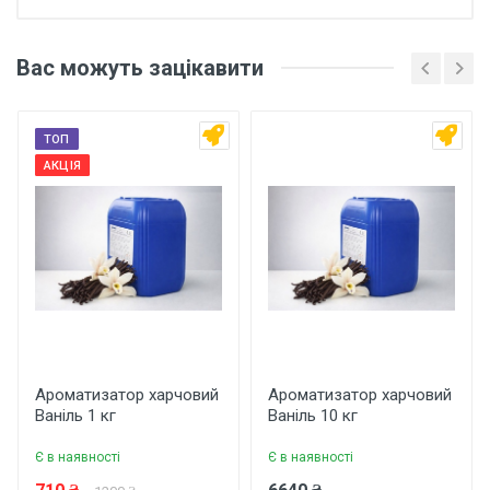
Відгуки покупців про
Ароматизатор харчовий
Вас можуть зацікавити
Кленовий сироп 1 кг
Основні характеристики
ТОП
Відгуки про товар поки що відсутні.
АКЦІЯ
Бренд
Арома
Країна виробник
Україна
Написати відгук
Рейтинг
Ароматизатор харчовий
Ароматизатор харчовий
Ваніль 1 кг
Ваніль 10 кг
Є в наявності
Є в наявності
Ваше ім'я