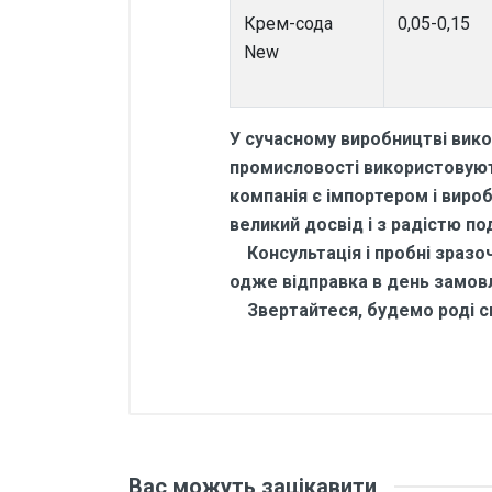
Крем-сода
0,05-0,15
New
У сучасному виробництві вико
промисловості використовують
компанія є імпортером і виро
великий досвід і з радістю по
Консультація і пробні зразочк
одже відправка в день замов
Звертайтеся, будемо роді сп
Відгуки покупців
Основні характеристики
Відгуки про товар поки що відсу
Бренд
Вас можуть зацікавити