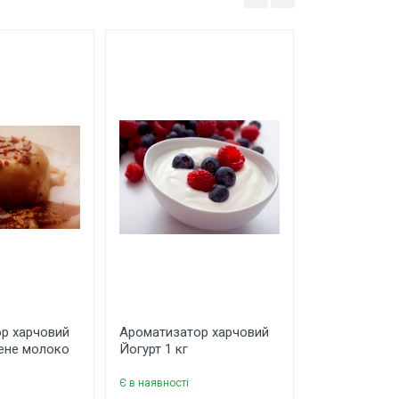
р харчовий
Ароматизатор харчовий
Ароматизато
ене молоко
Йогурт 1 кг
Йогурт 10 кг
Є в наявності
Є в наявності