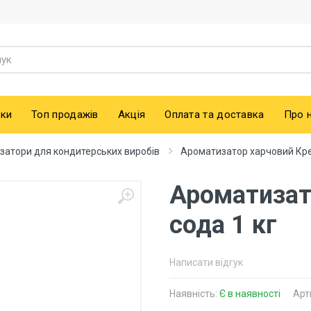
ки
Топ продажів
Акція
Оплата та доставка
Про 
затори для кондитерських виробів
Ароматизатор харчовий Кре
Ароматизат
сода 1 кг
Написати відгук
Наявність:
Є в наявності
Арт