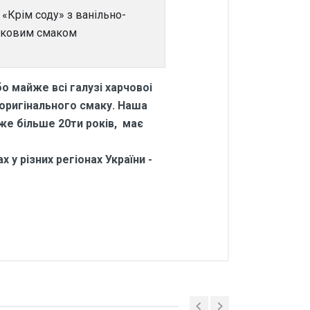
 «Крім соду» з ванільно-
ковим смаком
о майже всі галузі харчовоі
 оригінального смаку. Наша
вже більше 20ти років, має
 у різних регіонах України -
-сода 1 кг