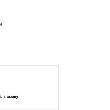
и
іль смаку