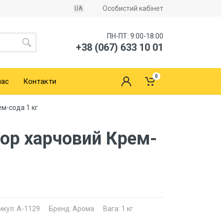
Особистий кабінет
UA
RU
ПН-ПТ: 9:00-18:00
+38 (067) 633 10 01
0
нас
Контакти
м-сода 1 кг
ор харчовий Крем-
икул: A-1129
Бренд: Арома
Вага: 1 кг