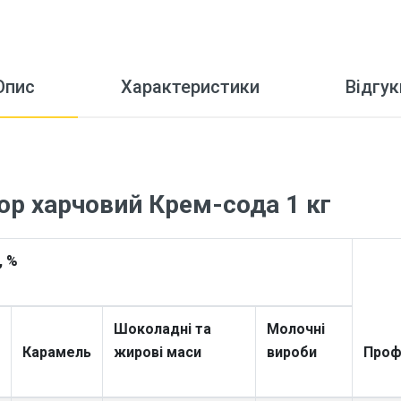
Опис
Характеристики
Відгук
р харчовий Крем-сода 1 кг
, %
Шоколадні та
Молочні
Карамель
жирові маси
вироби
Проф