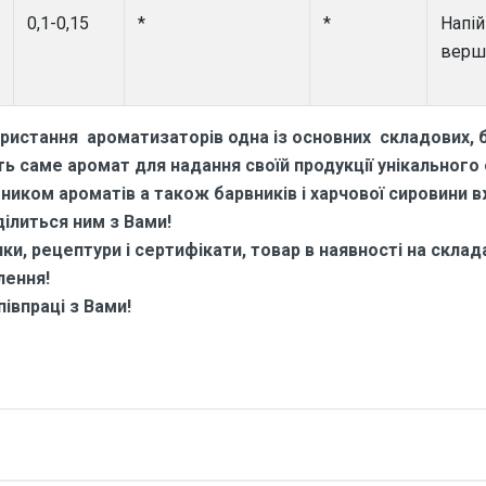
0,1-0,15
*
*
Напій
верш
ристання ароматизаторів одна із основних складових, б
 саме аромат для надання своїй продукції унікального
бником ароматів а також барвників і харчової сировини 
ділиться ним з Вами!
и, рецептури і сертифікати, товар в наявності на складах
лення!
івпраці з Вами!
 про Ароматизатор харчовий Крем
тні.
Арома