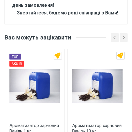
день замовлення!
Звертайтеся, будемо роді співпраці з Вами!
Відгуки покупців про
Ароматизатор харчовий
Вас можуть зацікавити
Лаванда 10 кг
Основні характеристики
ТОП
Відгуки про товар поки що відсутні.
АКЦІЯ
Бренд
Арома
Країна виробник
Україна
Написати відгук
Рейтинг
Ароматизатор харчовий
Ароматизатор харчовий
Ваніль 1 кг
Ваніль 10 кг