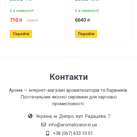
Є в наявності
Є в наявності
Ваше ім'я
710 ₴
6640 ₴
1200 ₴
Перейти
Перейти
Ваш телефон
Завантажити фото товару
Контакти
Коментар
Арома — інтернет-магазин ароматизаторів та барвників.
Постачальник якісної сировини для харчової
промисловості.
Україна, м. Дніпро, вул. Радіщева, 7
info@aromatizator.in.ua
+38 (067) 633 10 01