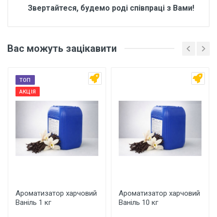
Звертайтеся, будемо роді співпраці з Вами!
Відгуки покупців про
Ароматизатор харчовий
Вас можуть зацікавити
Манго 1 кг
Основні характеристики
ТОП
Відгуки про товар поки що відсутні.
АКЦІЯ
Бренд
Арома
Країна виробник
Україна
Написати відгук
Рейтинг
Ароматизатор харчовий
Ароматизатор харчовий
Ваніль 1 кг
Ваніль 10 кг