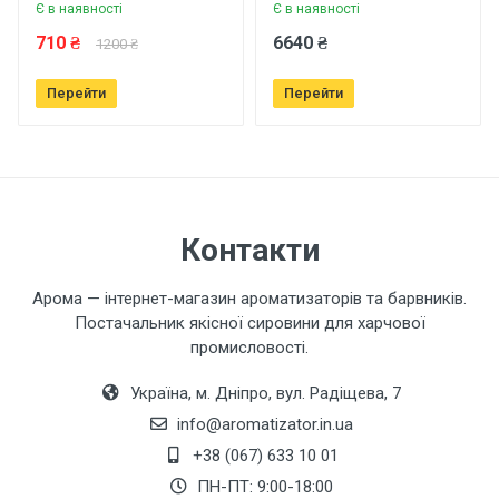
Є в наявності
Є в наявності
Ваше ім'я
710 ₴
6640 ₴
1200 ₴
Перейти
Перейти
Ваш телефон
Завантажити фото товару
Контакти
Коментар
Арома — інтернет-магазин ароматизаторів та барвників.
Постачальник якісної сировини для харчової
промисловості.
Україна, м. Дніпро, вул. Радіщева, 7
info@aromatizator.in.ua
+38 (067) 633 10 01
Залишити відгук
ПН-ПТ: 9:00-18:00