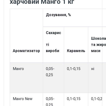
харчовий Манго 1 кг
Дозування, %
Сахарис
Шокола
ті
та жиро
Ароматизатор
вироби
Карамель
маси
Манго
0,05-
0,1-0,15
ні
0,25
Манго New
0,05-
0,1-0,15
0,1-0,2
0,25