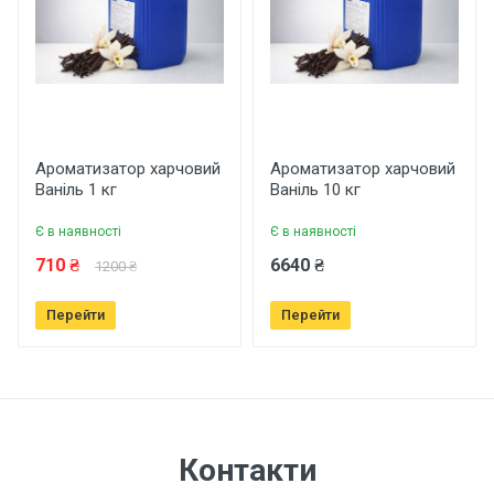
Країна виробник
Україна
Написати відгук
Рейтинг
Ароматизатор харчовий
Ароматизатор харчовий
Ваніль 1 кг
Ваніль 10 кг
Є в наявності
Є в наявності
Ваше ім'я
710 ₴
6640 ₴
1200 ₴
Перейти
Перейти
Ваш телефон
Завантажити фото товару
Контакти
Коментар