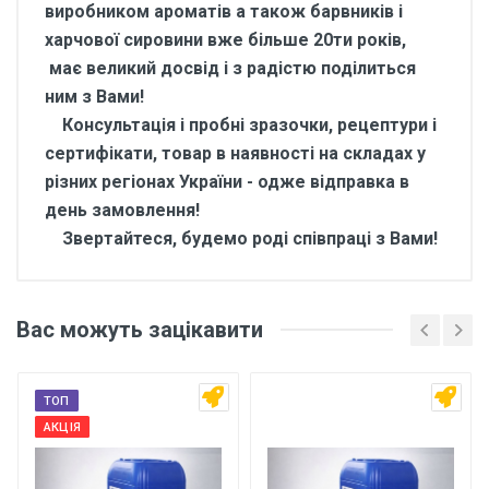
виробником ароматів а також барвників і
харчової сировини вже більше 20ти років,
має великий досвід і з радістю поділиться
ним з Вами!
Консультація і пробні зразочки, рецептури і
сертифікати, товар в наявності на складах у
різних регіонах України - одже відправка в
день замовлення!
Звертайтеся, будемо роді співпраці з Вами!
Відгуки покупців про
Ароматизатор харчовий
Вас можуть зацікавити
Ром 1 кг
Основні характеристики
ТОП
Відгуки про товар поки що відсутні.
АКЦІЯ
Бренд
Арома