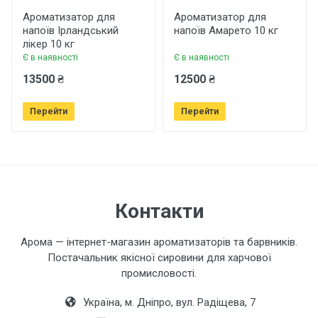
Рейтинг
Ароматизатор для
Ароматизатор для
напоїв Ірландський
напоїв Амарето 10 кг
лікер 10 кг
Є в наявності
Є в наявності
Ваше ім'я
13500 ₴
12500 ₴
Перейти
Перейти
Ваш телефон
Завантажити фото товару
Контакти
Коментар
Арома — інтернет-магазин ароматизаторів та барвників.
Постачальник якісної сировини для харчової
промисловості.
Україна, м. Дніпро, вул. Радіщева, 7