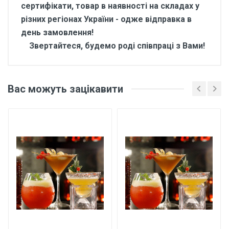
сертифікати, товар в наявності на складах у
різних регіонах України - одже відправка в
день замовлення!
Звертайтеся, будемо роді співпраці з Вами!
Відгуки покупців про
Ароматизатор для напоїв
Вас можуть зацікавити
Вермут 10 кг
Основні характеристики
Відгуки про товар поки що відсутні.
Бренд
Арома
Країна виробник
Україна
Написати відгук