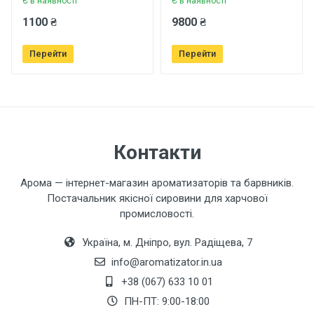
Є в наявності
Є в наявності
Ваше ім'я
1100 ₴
9800 ₴
Перейти
Перейти
Ваш телефон
Завантажити фото товару
Контакти
Коментар
Арома — інтернет-магазин ароматизаторів та барвників.
Постачальник якісної сировини для харчової
промисловості.
Україна, м. Дніпро, вул. Радіщева, 7
info@aromatizator.in.ua
+38 (067) 633 10 01
Залишити відгук
ПН-ПТ: 9:00-18:00