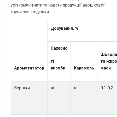
урізноманітнити та надати продукції вершкової
групи різні відтінки.
Дозування, %
Сахарис
Шокола
ті
та жиро
Ароматизатор
вироби
Карамель
маси
Вершки
ні
ні
0,1-0,2