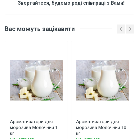
Звертайтеся, будемо роді співпраці з Вами!
Відгуки покупців про
Ароматизатори для
Вас можуть зацікавити
морозива Вершки 1 кг
Основні характеристики
Відгуки про товар поки що відсутні.
Бренд
Арома
Країна виробник
Україна
Написати відгук
Рейтинг
Ароматизатори для
Ароматизатори для
морозива Молочний 1
морозива Молочний 10
кг
кг