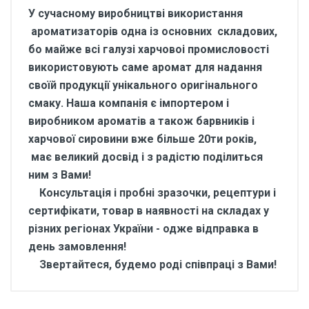
У сучасному виробництві використання
ароматизаторів одна із основних складових,
бо майже всі галузі харчовоі промисловості
використовують саме аромат для надання
своїй продукції унікального оригінального
смаку. Наша компанія є імпортером і
виробником ароматів а також барвників і
харчової сировини вже більше 20ти років,
має великий досвід і з радістю поділиться
ним з Вами!
Консультація і пробні зразочки, рецептури і
сертифікати, товар в наявності на складах у
різних регіонах України - одже відправка в
день замовлення!
Звертайтеся, будемо роді співпраці з Вами!
Відгуки покупців про
Ароматизатор харчовий