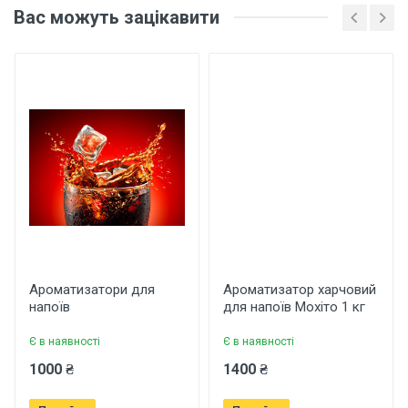
Вас можуть зацікавити
для напоїв Диня 10 кг
Основні характеристики
Відгуки про товар поки що відсутні.
Бренд
Арома
Країна виробник
Україна
Написати відгук
Рейтинг
Ароматизатори для
Ароматизатор харчовий
напоїв
для напоїв Мохіто 1 кг
Є в наявності
Є в наявності
Ваше ім'я
1000 ₴
1400 ₴