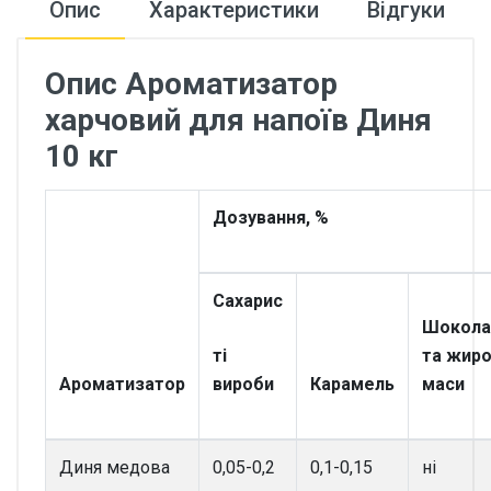
Опис
Характеристики
Відгуки
Опис Ароматизатор
харчовий для напоїв Диня
10 кг
Дозування, %
Сахарис
Шокола
ті
та жиро
Ароматизатор
вироби
Карамель
маси
Диня медова
0,05-0,2
0,1-0,15
ні