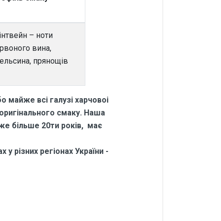
інтвейн – ноти
рвоного вина,
ельсина, прянощів
о майже всі галузі харчовоі
 оригінального смаку. Наша
вже більше 20ти років, має
 у різних регіонах України -
напоїв Глінтвейн