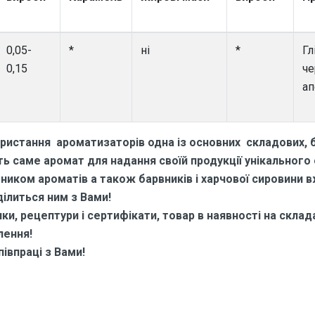
0,05-
*
ні
*
Гл
0,15
че
ап
ристання ароматизаторів одна із основних складових, б
 саме аромат для надання своїй продукції унікального
бником ароматів а також барвників і харчової сировини 
ділиться ним з Вами!
и, рецептури і сертифікати, товар в наявності на складах
лення!
івпраці з Вами!
 про Ароматизатор харчовий для 