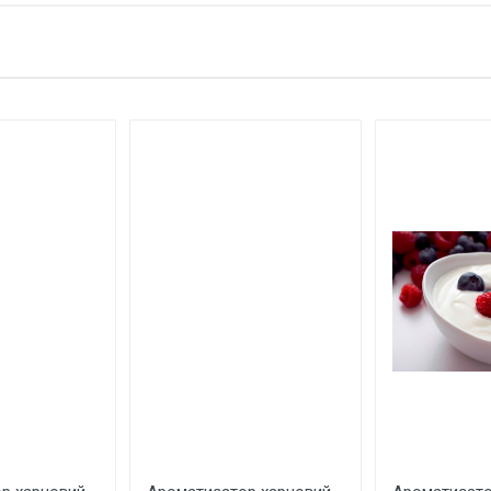
Арома
тні.
Україна
 ім'я
Ваш телефон