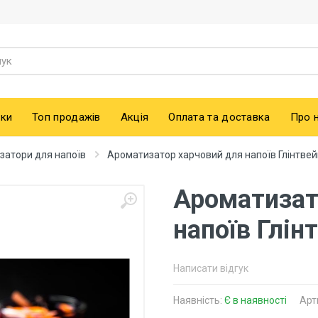
ки
Топ продажів
Акція
Оплата та доставка
Про 
затори для напоїв
Ароматизатор харчовий для напоїв Глінтвейн
Ароматизат
напоїв Глін
Написати відгук
Наявність:
Є в наявності
Арт