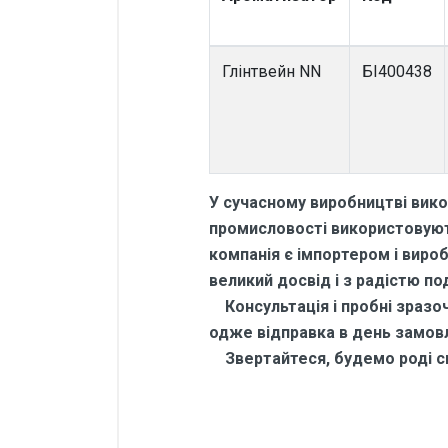
Глінтвейн NN
БІ400438
У сучасному виробництві вико
промисловості використовують
компанія є імпортером і виро
великий досвід і з радістю по
Консультація і пробні зразочк
одже відправка в день замов
Звертайтеся, будемо роді сп
Відгуки покупців
10 кг