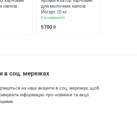
р харчовий
Ароматизатор харчовий
Ароматизато
х напоїв
для молочних напоїв
для молоних
Йогурт 10 кг
вершковий 1
Є в наявності
Є в наявності
5700 ₴
1100 ₴
и в соц. мережах
дпишіться на наші акаунти в соц. мережах, щоб
римувати інформацію про новинки та акції
ршими.