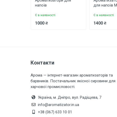
Ароматизатори для
Ароматизато
Коментар
напоїв
для напоїв М
Є в наявності
Є в наявності
1000 ₴
1400 ₴
Залишити відгук
Контакти
Арома — інтернет-магазин ароматизаторів та
барвників. Постачальник якісної сировини для
харчової промисловості.
Україна, м. Дніпро, вул. Радіщева, 7
info@aromatizator.in.ua
+38 (067) 633 10 01