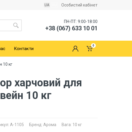
Особистий кабінет
UA
RU
ПН-ПТ: 9:00-18:00
+38 (067) 633 10 01
0
нас
Контакти
 10 кг
ор харчовий для
твейн 10 кг
икул: A-1105
Бренд: Арома
Вага: 10 кг