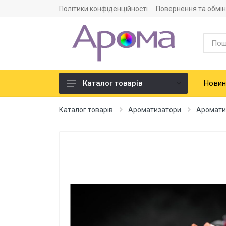
Політики конфіденційності
Повернення та обмін
Новин
Каталог товарів
Ароматизатори
Каталог товарів
Ароматизатори
Аромати
Харчова сировина
Смако-ароматичні добавки
Барвники харчові