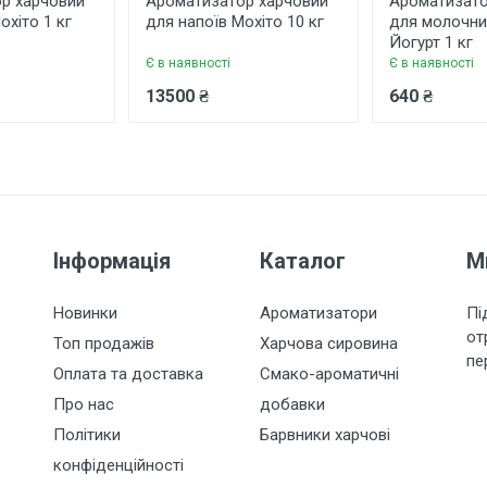
р харчовий
Ароматизатор харчовий
Ароматизато
охіто 1 кг
для напоїв Мохіто 10 кг
для молочни
Йогурт 1 кг
Є в наявності
Є в наявності
13500 ₴
640 ₴
Інформація
Каталог
М
Новинки
Ароматизатори
Пі
от
Топ продажів
Харчова сировина
пе
Оплата та доставка
Смако-ароматичні
Про нас
добавки
Політики
Барвники харчові
конфіденційності