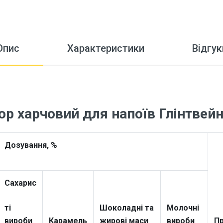
Опис
Характеристики
Відгук
р харчовий для напоїв Глінтвейн
Дозування, %
Сахарис
ті
Шоколадні та
Молочні
вироби
Карамель
жирові маси
вироби
Пр