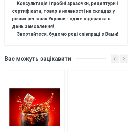
Консультація і пробні зразочки, рецептури і
сертифікати, товар в наявності на складах у
різних регіонах України - одже відправка в
день замовлення!
Звертайтеся, будемо роді співпраці з Вами!
Відгуки покупців про
Ароматизатор харчовий
Вас можуть зацікавити
для напоїв Гранат 10 кг
Основні характеристики
Відгуки про товар поки що відсутні.
Бренд
Арома
Країна виробник
Україна
Написати відгук