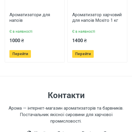
Рейтинг
Ароматизатори для
Ароматизатор харчовий
напоїв
для напоїв Мохіто 1 кг
Є в наявності
Є в наявності
Ваше ім'я
1000 ₴
1400 ₴
Перейти
Перейти
Ваш телефон
Завантажити фото товару
Контакти
Коментар
Арома — інтернет-магазин ароматизаторів та барвників.
Постачальник якісної сировини для харчової
промисловості.