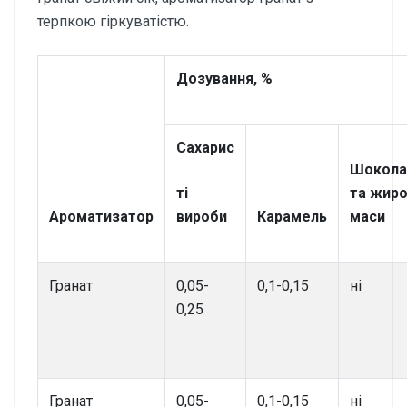
терпкою гіркуватістю.
Дозування, %
Сахарис
Шокола
ті
та жиро
Ароматизатор
вироби
Карамель
маси
Гранат
0,05-
0,1-0,15
ні
0,25
Гранат
0,05-
0,1-0,15
ні