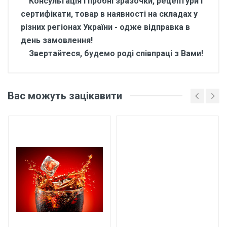
Консультація і пробні зразочки, рецептури і
сертифікати, товар в наявності на складах у
різних регіонах України - одже відправка в
день замовлення!
Звертайтеся, будемо роді співпраці з Вами!
Відгуки покупців про
Ароматизатор харчовий
Вас можуть зацікавити
для напоїв Какао 10 кг
Основні характеристики
Відгуки про товар поки що відсутні.
Бренд
Арома
Країна виробник
Україна
Написати відгук