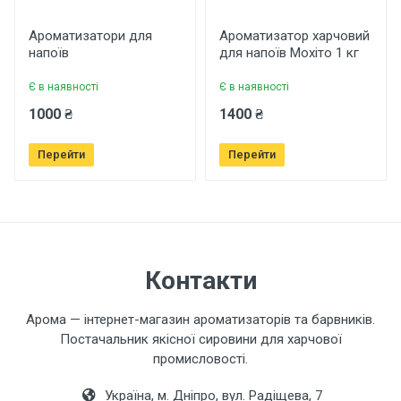
Рейтинг
Ароматизатори для
Ароматизатор харчовий
напоїв
для напоїв Мохіто 1 кг
Є в наявності
Є в наявності
Ваше ім'я
1000 ₴
1400 ₴
Перейти
Перейти
Ваш телефон
Завантажити фото товару
Контакти
Коментар
Арома — інтернет-магазин ароматизаторів та барвників.
Постачальник якісної сировини для харчової
промисловості.
Україна, м. Дніпро, вул. Радіщева, 7