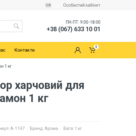
Особистий кабінет
UA
RU
ПН-ПТ: 9:00-18:00
+38 (067) 633 10 01
0
нас
Контакти
н 1 кг
ор харчовий для
амон 1 кг
икул: A-1147
Бренд: Арома
Вага: 1 кг