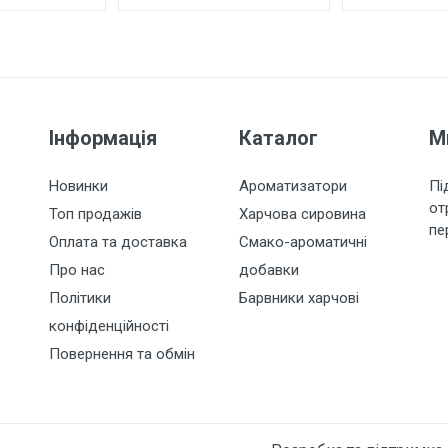
Інформація
Каталог
М
Новинки
Ароматизатори
Пі
от
Топ продажів
Харчова сировина
пе
Оплата та доставка
Смако-ароматичні
Про нас
добавки
Політики
Барвники харчові
конфіденційності
Повернення та обмін