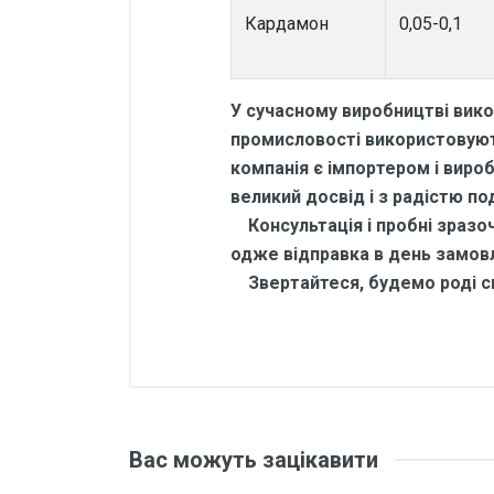
Кардамон
0,05-0,1
У сучасному виробництві вико
промисловості використовують
компанія є імпортером і виро
великий досвід і з радістю по
Консультація і пробні зразочк
одже відправка в день замов
Звертайтеся, будемо роді сп
Відгуки покупців
1 кг
Основні характеристики
Бренд
Відгуки про товар поки що відсу
Вас можуть зацікавити
Країна виробник