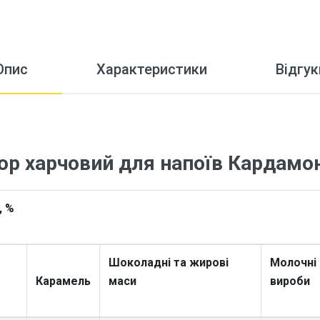
Опис
Характеристики
Відгук
р харчовий для напоїв Кардамон
, %
Шоколадні та жирові
Молочні
Карамель
маси
вироби