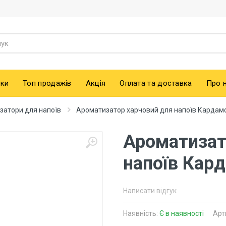
ки
Топ продажів
Акція
Оплата та доставка
Про 
затори для напоїв
Ароматизатор харчовий для напоїв Кардамо
Ароматизат
напоїв Кард
Написати відгук
Наявність:
Є в наявності
Арт