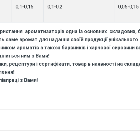
0,1-0,15
0,1-0,2
0,05-0,15
ристання ароматизаторів одна із основних складових, б
 саме аромат для надання своїй продукції унікального
бником ароматів а також барвників і харчової сировини 
ділиться ним з Вами!
и, рецептури і сертифікати, товар в наявності на складах
лення!
івпраці з Вами!
 про Ароматизатор харчовий для
Арома
тні.
Україна