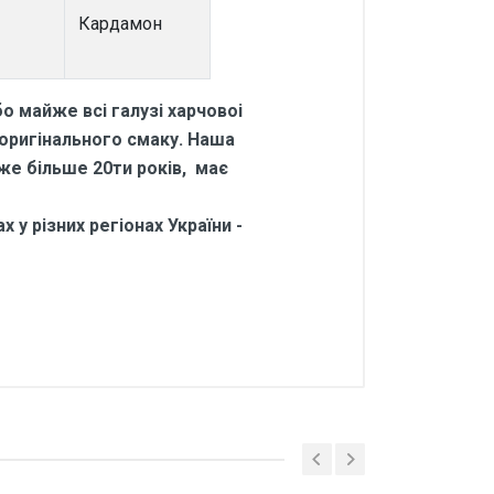
Кардамон
о майже всі галузі харчовоі
 оригінального смаку. Наша
вже більше 20ти років, має
 у різних регіонах України -
 напоїв Кардамон