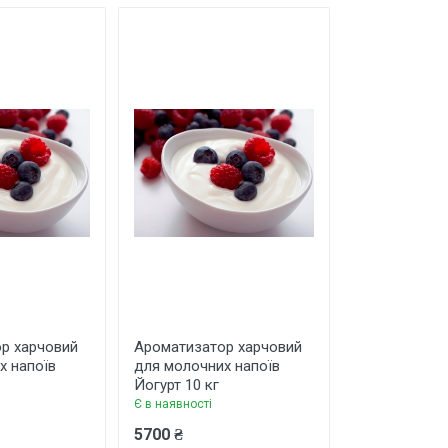
р харчовий
Ароматизатор харчовий
Ароматизато
х напоїв
для молочних напоїв
для молоних
Йогурт 10 кг
вершковий 1
Є в наявності
Є в наявності
5700 ₴
1100 ₴