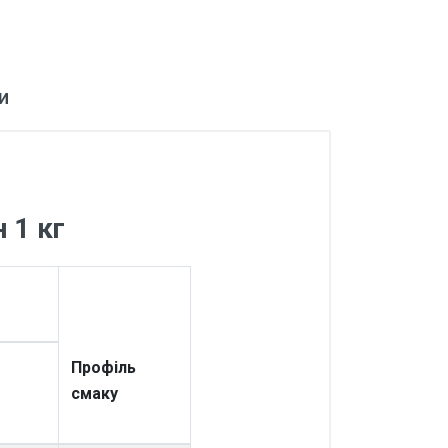
и
 1 кг
Профіль
смаку