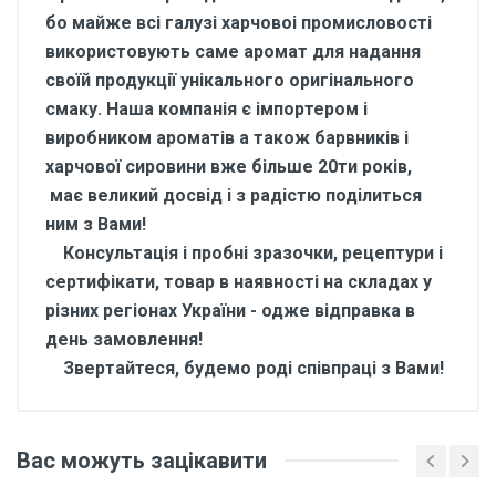
бо майже всі галузі харчовоі промисловості
використовують саме аромат для надання
своїй продукції унікального оригінального
смаку. Наша компанія є імпортером і
виробником ароматів а також барвників і
харчової сировини вже більше 20ти років,
має великий досвід і з радістю поділиться
ним з Вами!
Консультація і пробні зразочки, рецептури і
сертифікати, товар в наявності на складах у
різних регіонах України - одже відправка в
день замовлення!
Звертайтеся, будемо роді співпраці з Вами!
Відгуки покупців про
Ароматизатор харчовий
Вас можуть зацікавити
для напоїв Кавун 1 кг