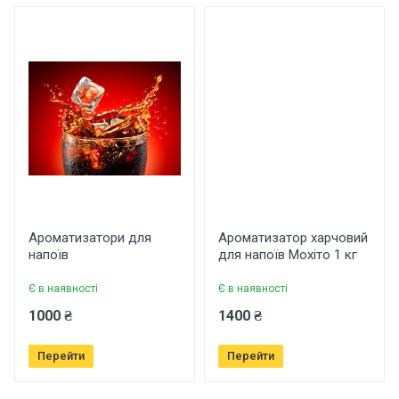
Основні характеристики
Відгуки про товар поки що відсутні.
Бренд
Арома
Країна виробник
Україна
Написати відгук
Рейтинг
Ароматизатори для
Ароматизатор харчовий
напоїв
для напоїв Мохіто 1 кг
Є в наявності
Є в наявності
Ваше ім'я
1000 ₴
1400 ₴
Перейти
Перейти
Ваш телефон