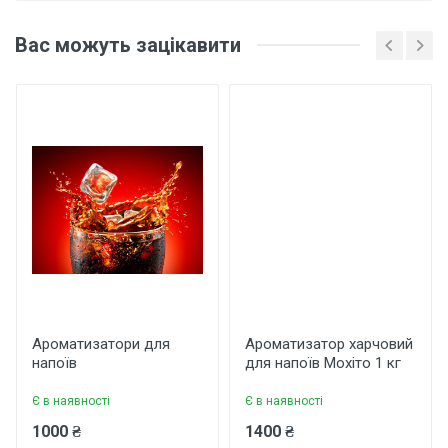
Ароматизатор харчовий
Вас можуть зацікавити
для напоїв Малина 10 кг
Основні характеристики
Відгуки про товар поки що відсутні.
Бренд
Арома
Країна виробник
Україна
Написати відгук
Рейтинг
Ароматизатори для
Ароматизатор харчовий
напоїв
для напоїв Мохіто 1 кг
Є в наявності
Є в наявності
Ваше ім'я
1000 ₴
1400 ₴