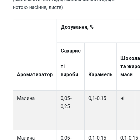
нотою насіння, листя).
Дозування, %
Сахарис
Шокола
ті
та жиро
Ароматизатор
вироби
Карамель
маси
Малина
0,05-
0,1-0,15
ні
0,25
Малина
0,05-
0,1-0,15
0,1-0,15