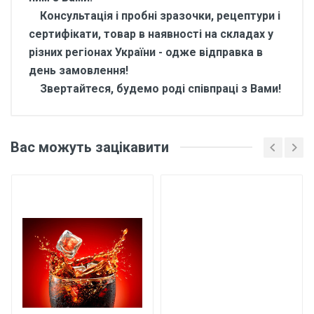
Консультація і пробні зразочки, рецептури і
сертифікати, товар в наявності на складах у
різних регіонах України - одже відправка в
день замовлення!
Звертайтеся, будемо роді співпраці з Вами!
Відгуки покупців про
Ароматизатор харчовий
Вас можуть зацікавити
для напоїв Вишня 1 кг
Основні характеристики
Відгуки про товар поки що відсутні.
Бренд
Арома
Країна виробник
Україна
Написати відгук