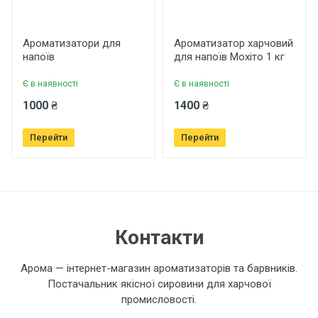
Рейтинг
Ароматизатори для
Ароматизатор харчовий
напоїв
для напоїв Мохіто 1 кг
Є в наявності
Є в наявності
Ваше ім'я
1000 ₴
1400 ₴
Перейти
Перейти
Ваш телефон
Завантажити фото товару
Контакти
Коментар
Арома — інтернет-магазин ароматизаторів та барвників.
Постачальник якісної сировини для харчової
промисловості.