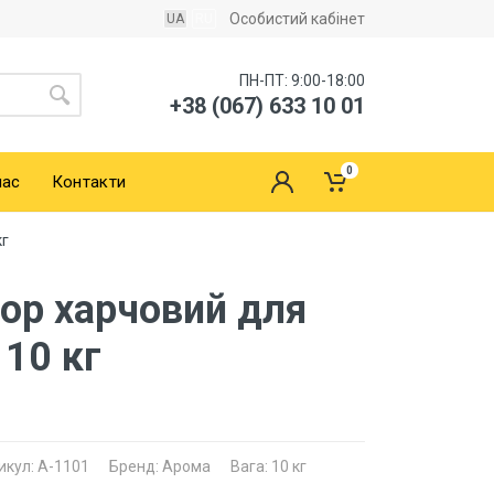
Особистий кабінет
UA
RU
ПН-ПТ: 9:00-18:00
+38 (067) 633 10 01
0
нас
Контакти
кг
ор харчовий для
 10 кг
икул: A-1101
Бренд: Арома
Вага: 10 кг