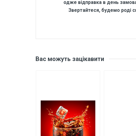
одже відправка в день замов
Звертайтеся, будемо роді сп
Відгуки покупців 
Основні характеристики
Відгуки про товар поки що відсу
Бренд
Вас можуть зацікавити
Країна виробник
Написати відгук
Рейтинг
Ваше