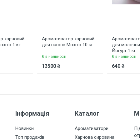
р харчовий
Ароматизатор харчовий
Ароматизато
охіто 1 кг
для напоїв Мохіто 10 кг
для молочни
Йогурт 1 кг
Є в наявності
Є в наявності
13500 ₴
640 ₴
Інформація
Каталог
М
Новинки
Ароматизатори
Пі
от
Топ продажів
Харчова сировина