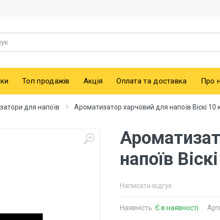
ки
Топ продажів
Акція
Оплата та доставка
Про 
затори для напоїв
Ароматизатор харчовий для напоїв Віскі 10 
Ароматизат
напоїв Віскі
Написати відгук
Наявність:
Є в наявності
Арт