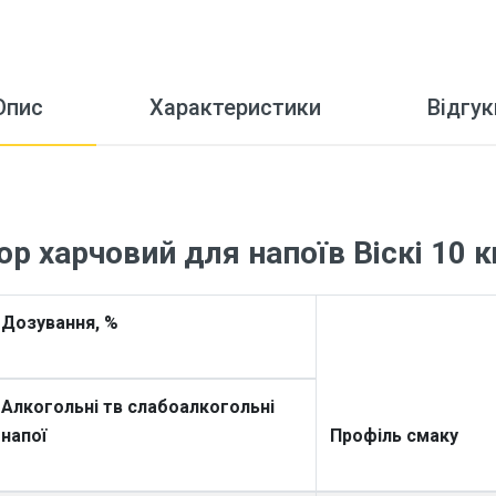
Опис
Характеристики
Відгук
р харчовий для напоїв Віскі 10 к
Дозування, %
Алкогольні тв слабоалкогольні
напої
Профіль смаку