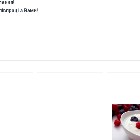
лення!
івпраці з Вами!
про Ароматизатор харчовий для на
тні.
Арома
Україна
 ім'я
Ваш телефон