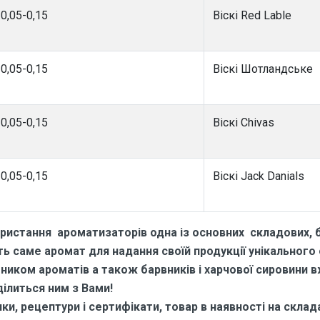
0,05-0,15
Віскі Red Lable
0,05-0,15
Віскі Шотландське
0,05-0,15
Віскі Chivas
0,05-0,15
Віскі Jack Danials
ристання ароматизаторів одна із основних складових, б
 саме аромат для надання своїй продукції унікального
бником ароматів а також барвників і харчової сировини 
ділиться ним з Вами!
и, рецептури і сертифікати, товар в наявності на складах