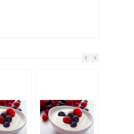
поїв Віскі 10 кг