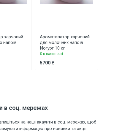
р харчовий
Ароматизатор харчовий
Ароматизато
х напоїв
для молочних напоїв
для молоних
Йогурт 10 кг
вершковий 1
Є в наявності
Є в наявності
5700 ₴
1100 ₴
и в соц. мережах
дпишіться на наші акаунти в соц. мережах, щоб
римувати інформацію про новинки та акції