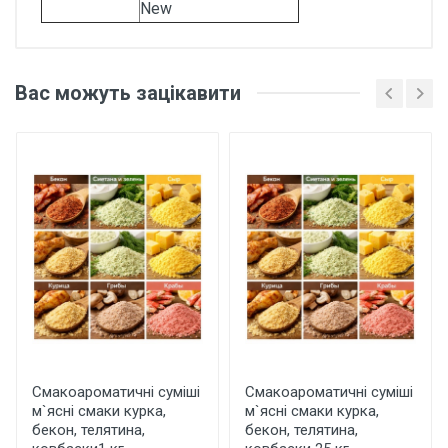
New
Відгуки покупців про
Смакоароматичні суміші
Вас можуть зацікавити
для снеків сирні смаки та
вершкові ароматизатори 1
кг
Основні характеристики
Відгуки про товар поки що відсутні.
Бренд
Арома
Країна виробник
Україна
Написати відгук
Смакоароматичні суміші
Смакоароматичні суміші
м`ясні смаки курка,
м`ясні смаки курка,
бекон, телятина,
бекон, телятина,