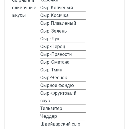
Сырные и
сливочные
Сыр Копченый
вкусы
Сыр Косичка
Сыр Плавленый
Сыр-Зелень
Сыр-Лук
Сыр-Перец
Сыр-Пряности
Сыр-Сметана
Сыр-Тмин
Сыр-Чеснок
Сырное фондю
Сыр-Фруктовый
соус
Тильзитер
Чеддер
Швейцарский сыр