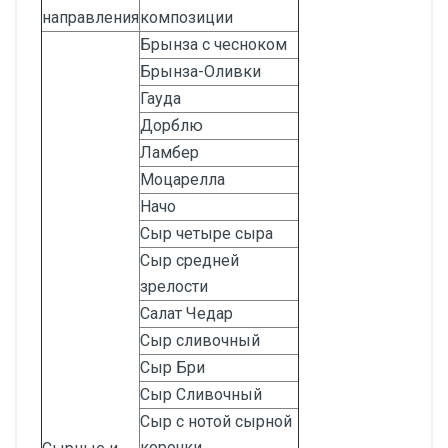
направления
композиции
Брынза с чесноком
Брынза-Оливки
Гауда
Дорблю
Ламбер
Моцарелла
Начо
Сыр четыре сыра
Сыр средней
зрелости
Салат Чедар
Сыр сливочный
Сыр Бри
Сыр Сливочный
Сыр с нотой сырной
корочки