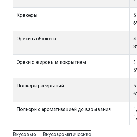
Крекеры
5
6
Орехи в оболочке
4
8
Орехи с жировым покрытием
3
5
Попкорн раскрытый
5
6
Попкорн с ароматизацией до взрывания
1
1
Вкусовые
Вкусоароматические