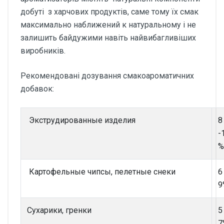
добуті з харчових продуктів, саме тому їх смак
максимально наближений к натуральному і не
залишить байдужими навіть найвибагливіших
виробників.
Рекомендовані дозування смакоароматичних
добавок:
Экструдированные изделия
8
-
%
Картофельные чипсы, пелетные снеки
6
9
Сухарики, гренки
5
7