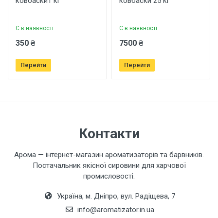
ковбаски1 кг
ковбаски 25 кг
Рейтинг
Є в наявності
Є в наявності
Ваше ім'я
350 ₴
7500 ₴
Перейти
Перейти
Ваш телефон
Завантажити фото товару
Контакти
Коментар
Арома — інтернет-магазин ароматизаторів та барвників.
Постачальник якісної сировини для харчової
промисловості.
Україна, м. Дніпро, вул. Радіщева, 7
info@aromatizator.in.ua