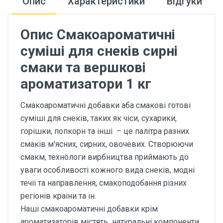
Опис
Характеристики
Відгуки
Опис Смакоароматичні
суміші для снеків сирні
смаки та вершкові
ароматизатори 1 кг
Смакоароматичні добавки аба смакові готові
суміші для снеків, таких як чіси, сухарики,
горішки, попкорн та інші – це палітра разних
смаків м'ясних, сирних, овочевих. Створюючи
смакм, технологи вирбництва приймають до
уваги особливості кожного вида снеків, модні
течіі та направлення, смакоподобання різних
регіонів краіни та ін.
Наші смакоароматичні добавки крім
ароматизаторів містять натуральні компоненти