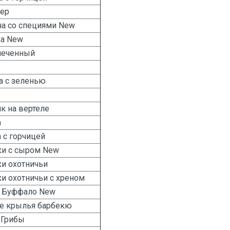
гер
на со специями New
ка New
печенный
а с зеленью
к на вертеле
а
 с горчицей
ки с сыром New
и охотничьи
и охотничьи с хреном
 Буффало New
е крылья барбекю
-Грибы