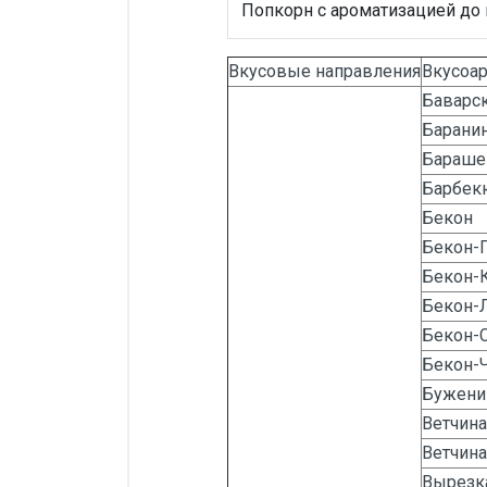
Попкорн с ароматизацией до
Вкусовые направления
Вкусоа
Баварс
Барани
Барашек
Барбек
Бекон
Бекон-
Бекон-
Бекон-
Бекон-
Бекон-
Бужени
Ветчина
Ветчин
Вырезка