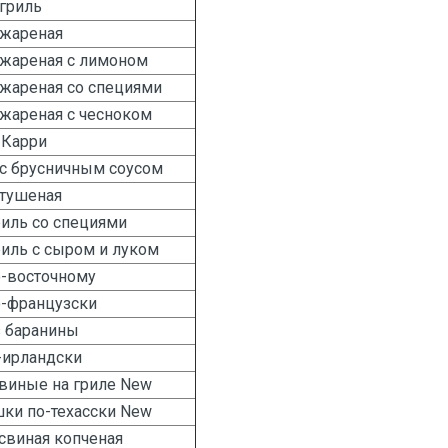
гриль
 жареная
 жареная с лимоном
жареная со специями
жареная с чесноком
-Карри
 с брусничным соусом
 тушеная
иль со специями
иль с сыром и луком
о-восточному
о-французски
з баранины
-ирландски
виные на гриле New
ки по-техасски New
свиная копченая