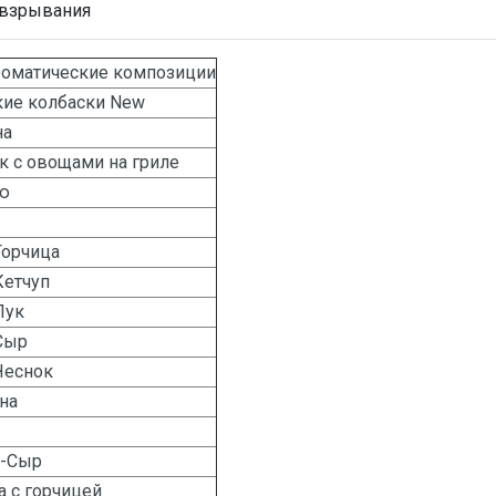
 взрывания
роматические композиции
кие колбаски New
на
 с овощами на гриле
ю
Горчица
Кетчуп
Лук
Сыр
Чеснок
на
а-Сыр
 с горчицей