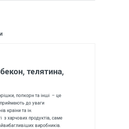
и
бекон, телятина,
орішки, попкорн та інші – це
а приймають до уваги
ів краіни та ін.
і з харчових продуктів, саме
айвибагливіших виробників.