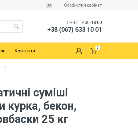
Особистий кабінет
UA
RU
ПН-ПТ: 9:00-18:00
+38 (067) 633 10 01
0
нас
Контакти
в
тичні суміші
и курка, бекон,
овбаски 25 кг