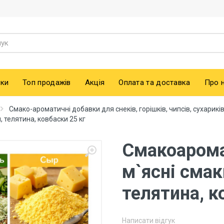
ки
Топ продажів
Акція
Оплата та доставка
Про 
Смако-ароматичні добавки для снеків, горішків, чипсів, сухарикі
, телятина, ковбаски 25 кг
Смакоарома
м`ясні смак
телятина, к
Написати відгук