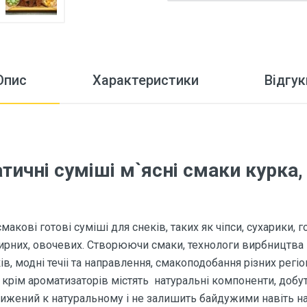
Опис
Характеристики
Відгук
ичні суміші м`ясні смаки курка, 
кові готові суміші для снеків, таких як чіпси, сухарики, г
, сирних, овочевих. Створюючи смаки, технологи вирбництв
, модні течіі та направлення, смакоподобання різних регіон
крім ароматизаторів містять натуральні компоненти, добут
ижений к натуральному і не залишить байдужими навіть н