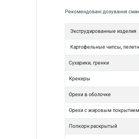
Рекомендовані дозування смак
Экструдированные изделия
Картофельные чипсы, пе
Сухарики, гренки
Крек
Орехи в оболочке
Орехи с жировым покрытие
Попкорн раскрытый