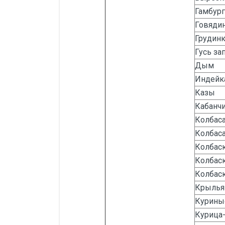
Гамбур
Говяди
Грудин
Гусь за
Дым
Индейк
Казы
Кабанчи
Колбас
Колбаса
Колбас
Колбаск
Колбаск
Крылья
Курины
Курица