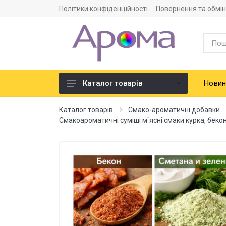
Політики конфіденційності
Повернення та обмін
Новин
Каталог товарів
Ароматизатори
Каталог товарів
Смако-ароматичні добавки
Смакоароматичні суміші м`ясні смаки курка, бекон
Харчова сировина
Смако-ароматичні добавки
Барвники харчові