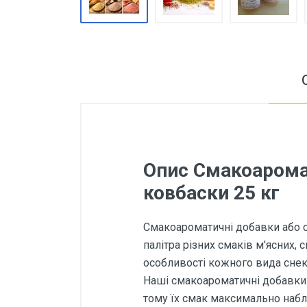
Опис Смакоаромат
ковбаски 25 кг
Смакоароматичні добавки або сма
палітра різних смаків м'ясних
особливості кожного вида снеків
Наші смакоароматичні добавки 
тому їх смак максимально набл