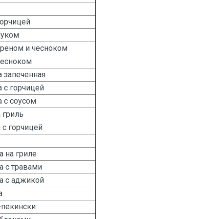
горчицей
луком
хреном и чесноком
чесноком
 запеченная
 с горчицей
 с соусом
 гриль
 с горчицей
а на гриле
а с травами
а с аджикой
а
-пекински