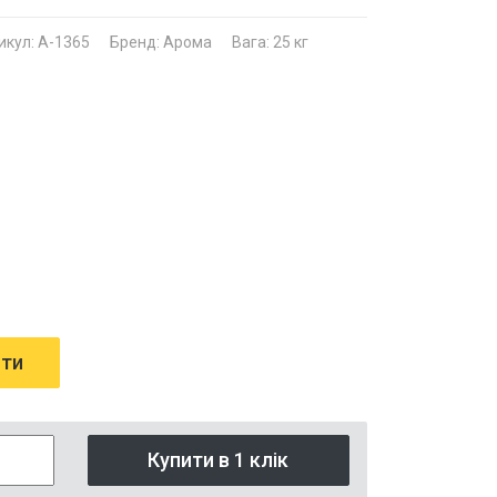
икул: A-1365
Бренд: Арома
Вага: 25 кг
ити
Купити в 1 клік