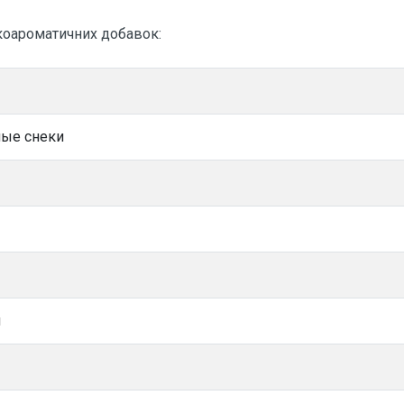
оароматичних добавок:
летные снеки
еры
м