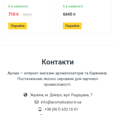
Є в наявності
Є в наявності
Ваше ім'я
710 ₴
6640 ₴
1200 ₴
Перейти
Перейти
Ваш телефон
Завантажити фото товару
Контакти
Коментар
Арома — інтернет-магазин ароматизаторів та барвників.
Постачальник якісної сировини для харчової
промисловості.
Україна, м. Дніпро, вул. Радіщева, 7
info@aromatizator.in.ua
+38 (067) 633 10 01