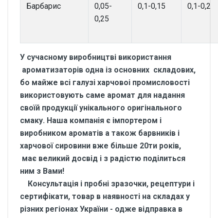
Барбарис
0,05-
0,1-0,15
0,1-0,2
0,25
У сучасному виробництві використання
ароматизаторів одна із основних складових,
бо майже всі галузі харчовоі промисловості
використовують саме аромат для надання
своїй продукції унікального оригінального
смаку. Наша компанія є імпортером і
виробником ароматів а також барвників і
харчової сировини вже більше 20ти років,
має великий досвід і з радістю поділиться
ним з Вами!
Консультація і пробні зразочки, рецептури і
сертифікати, товар в наявності на складах у
різних регіонах України - одже відправка в