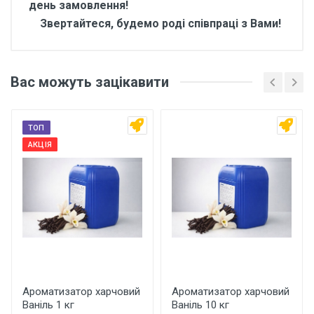
день замовлення!
Звертайтеся, будемо роді співпраці з Вами!
Відгуки покупців про
Ароматизатор харчовий
Вас можуть зацікавити
Барбарис 1 кг
Основні характеристики
ТОП
Відгуки про товар поки що відсутні.
АКЦІЯ
Бренд
Арома
Країна виробник
Україна
Написати відгук
Рейтинг
Ароматизатор харчовий
Ароматизатор харчовий
Ваніль 1 кг
Ваніль 10 кг