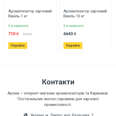
Рейтинг
Ароматизатор харчовий
Ароматизатор харчовий
Ваніль 1 кг
Ваніль 10 кг
Є в наявності
Є в наявності
Ваше ім'я
710 ₴
6640 ₴
1200 ₴
Перейти
Перейти
Ваш телефон
Завантажити фото товару
Контакти
Коментар
Арома — інтернет-магазин ароматизаторів та барвників.
Постачальник якісної сировини для харчової
промисловості.
Україна, м. Дніпро, вул. Радіщева, 7