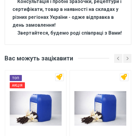
Консультація і пробні зразочки, рецептури і
сертифікати, товар в наявності на складах у
різних регіонах України - одже відправка в
день замовлення!
Звертайтеся, будемо роді співпраці з Вами!
Відгуки покупців про
Ароматизатор харчовий
Вас можуть зацікавити
Барбарис 10 кг
Основні характеристики
ТОП
Відгуки про товар поки що відсутні.
АКЦІЯ
Бренд
Арома
Країна виробник
Україна
Написати відгук