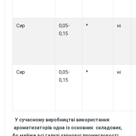
Сир
0,05-
*
ні
0,15
Сир
0,05-
*
ні
0,15
У сучасному виробництві використання
ароматизаторів одна із основних складових,
бо майже всі галузі харчовоі промисловості