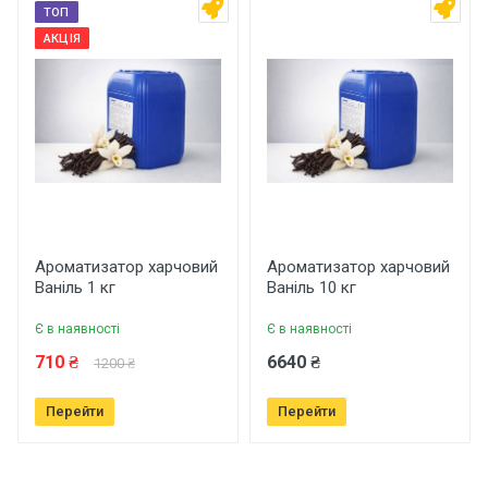
Основні характеристики
ТОП
Відгуки про товар поки що відсутні.
АКЦІЯ
Бренд
Арома
Країна виробник
Україна
Написати відгук
Рейтинг
Ароматизатор харчовий
Ароматизатор харчовий
Ваніль 1 кг
Ваніль 10 кг
Є в наявності
Є в наявності
Ваше ім'я
710 ₴
6640 ₴
1200 ₴
Перейти
Перейти
Ваш телефон