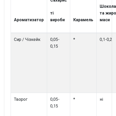
Сахарис
Шокола
ті
та жиро
Ароматизатор
вироби
Карамель
маси
Сир / Чізкейк
0,05-
*
0,1-0,2
0,15
Творог
0,05-
*
ні
0,15