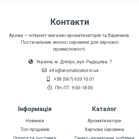
Завантажити фото товару
Контакти
Коментар
Арома — інтернет-магазин ароматизаторів та барвників.
Постачальник якісної сировини для харчової
промисловості.
Україна, м. Дніпро, вул. Радіщева, 7
info@aromatizator.in.ua
+38 (067) 633 10 01
Залишити відгук
ПН-ПТ: 9:00-18:00
Інформація
Каталог
Новинки
Ароматизатори
Топ продажів
Харчова сировина
Оплата та доставка
Смако-ароматичні добавки