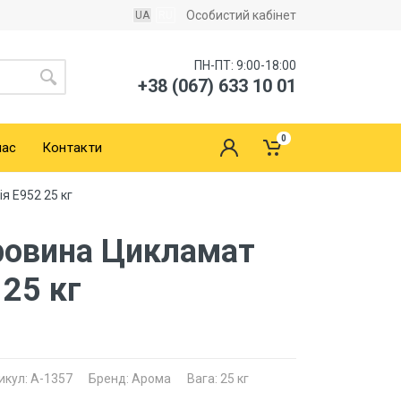
Особистий кабінет
UA
RU
ПН-ПТ: 9:00-18:00
+38 (067) 633 10 01
0
нас
Контакти
я Е952 25 кг
ровина Цикламат
 25 кг
икул: A-1357
Бренд: Арома
Вага: 25 кг