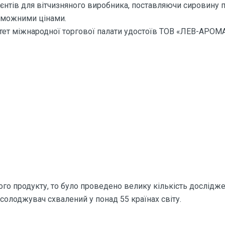
єнтів для вітчизняного виробника, поставляючи сировину пе
оможними цінами.
тет міжнародної торгової палати удостоїв ТОВ «ЛЕВ-АРОМА
го продукту, то було проведено велику кількість дослідж
солоджувач схвалений у понад 55 країнах світу.
 про Харчова сировина Цикламат н