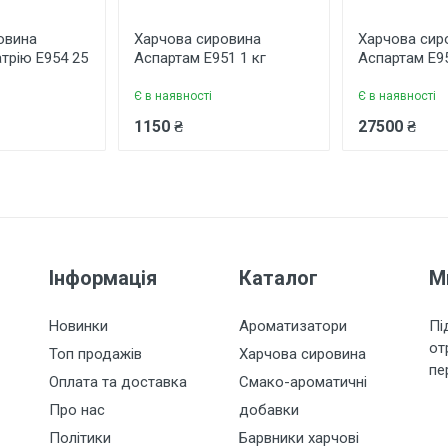
овина
Харчова сировина
Харчова сир
трію Е954 25
Аспартам Е951 1 кг
Аспартам Е95
Є в наявності
Є в наявності
1150 ₴
27500 ₴
Інформація
Каталог
М
Новинки
Ароматизатори
Пі
от
Топ продажів
Харчова сировина
пе
Оплата та доставка
Смако-ароматичні
Про нас
добавки
Політики
Барвники харчові