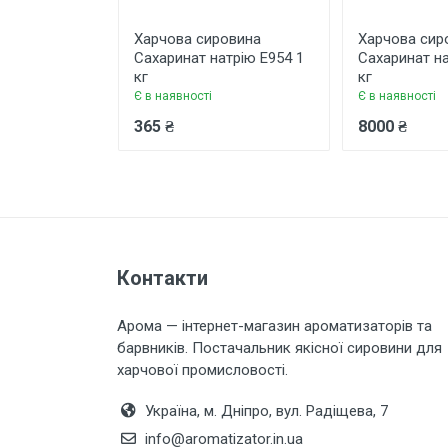
Коментар
Харчова сировина
Харчова сир
Сахаринат натрію Е954 1
Сахаринат на
кг
кг
Є в наявності
Є в наявності
365 ₴
8000 ₴
Залишити відгук
Контакти
Арома — інтернет-магазин ароматизаторів та
барвників. Постачальник якісної сировини для
харчової промисловості.
Україна, м. Дніпро, вул. Радіщева, 7
info@aromatizator.in.ua