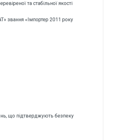
ревіреної та стабільної якості
Т» звання «Імпортер 2011 року
ень, що підтверджують безпеку
атрія Е952 25 кг