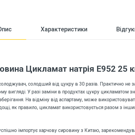
Опис
Характеристики
Відгук
овина Цикламат натрія Е952 25 к
солоджувач, солодший від цукру в 30 разів. Практично не 
у вигляді. У разі заміни в продуктах цукру цикламатом зн
зберігання. На відміну від аспартаму, може використовувати
дощі, як правило, цикламат використовується разом з інш
успішно імпортує харчову сировину з Китаю, зарекомендув