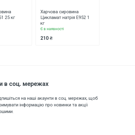
овина
Харчова сировина
Харчова сир
1 25 кг
Цикламат натрія Е952 1
Сумішеві пі
кг
цукрозамінни
Є в наявності
Є в наявності
210 ₴
380 ₴
и в соц. мережах
дпишіться на наші акаунти в соц. мережах, щоб
римувати інформацію про новинки та акції
ршими.