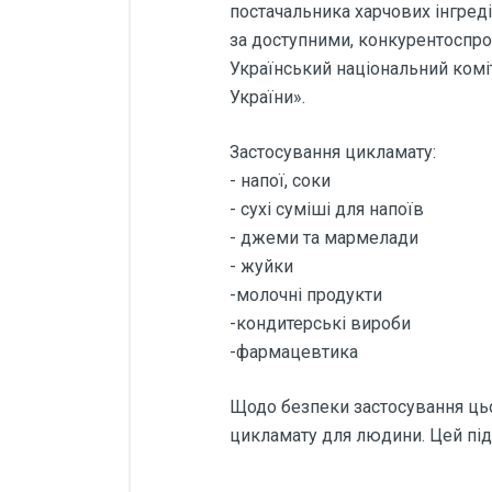
постачальника харчових інгреді
за доступними, конкурентоспр
Український національний комі
України».
Застосування цикламату:
- напої, соки
- сухі суміші для напоїв
- джеми та мармелади
- жуйки
-молочні продукти
-кондитерські вироби
-фармацевтика
Щодо безпеки застосування цьо
цикламату для людини. Цей під
Відгуки покупців