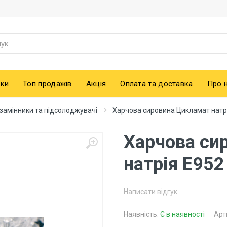
ки
Топ продажів
Акція
Оплата та доставка
Про 
замінники та підсолоджувачі
Харчова сировина Цикламат натрі
Харчова си
натрія Е952
Написати відгук
Наявність:
Є в наявності
Арт