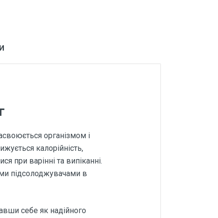
и
г
засвоюється організмом і
ижується калорійність,
ся при варінні та випіканні.
ими підсолоджувачами в
авши себе як надійного