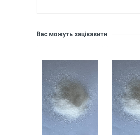
Основні характеристики
Відгуки про товар поки що відсу
Бренд
Вас можуть зацікавити
Країна виробник
Написати відгук
Рейтинг
Ваше
Завантажити фото товару