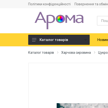
Політики конфіденційності
Повернення та обмін
Новин
Каталог товарів
Ароматизатори
Каталог товарів
Харчова сировина
Цукро
Харчова сировина
Смако-ароматичні добавки
Барвники харчові