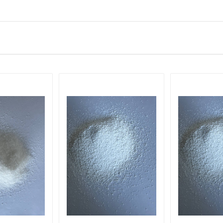
тні.
Арома
Китай
 ім'я
Ваш телефон