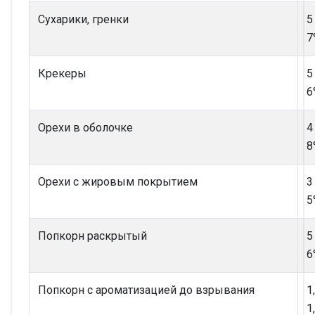
Сухарики, гренки
5
7
Крекеры
5
6
Орехи в оболочке
4
8
Орехи с жировым покрытием
3
5
Попкорн раскрытый
5
6
Попкорн с ароматизацией до взрывания
1
1