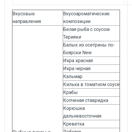
Вкусовые
Вкусоароматические
направления
композиции
Белая рыба с соусом
Терияки
Балык из осетрины по-
боярски New
Икра красная
Икра черная
Кальмар
Килька в томатном соусе
Крабы
Копченая ставридка
Корюшка
дальневосточная
Креветка
Лобстер