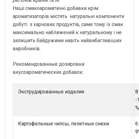
регіонів краіни та ін.
Наші смакоароматичні добавки крім
ароматизаторів містять натуральні компоненти
добуті з харчових продуктів, саме тому їх смак
максимально наближений к натуральному і не
залишить байдужими навіть найвибагливіших
виробників.
Рекомендованные дозировки
вкусоароматических добавок:
Экструдированные изделия
8
-
%
Картофельные чипсы, пелетные снеки
6
9