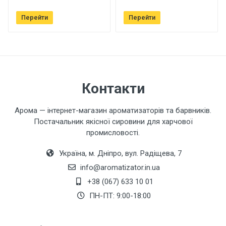
Ваше ім'я
Перейти
Перейти
Ваш телефон
Контакти
Завантажити фото товару
Арома — інтернет-магазин ароматизаторів та барвників.
Коментар
Постачальник якісної сировини для харчової
промисловості.
Україна, м. Дніпро, вул. Радіщева, 7
info@aromatizator.in.ua
+38 (067) 633 10 01
ПН-ПТ: 9:00-18:00
Залишити відгук