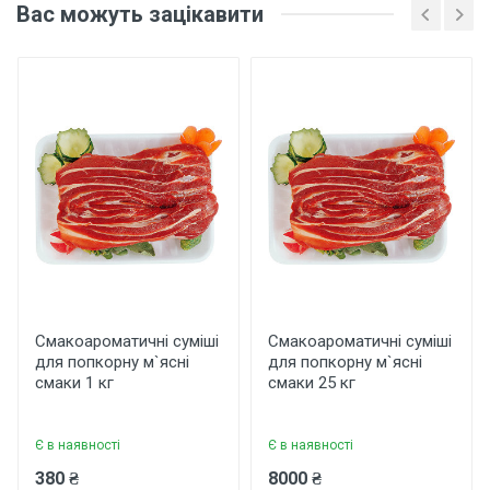
Вас можуть зацікавити
рибних смаків та
морепродуктів для
попкорну 25 кг
Основні характеристики
Відгуки про товар поки що відсутні.
Бренд
Арома
Країна виробник
Україна
Написати відгук
Смакоароматичні суміші
Смакоароматичні суміші
для попкорну м`ясні
для попкорну м`ясні
смаки 1 кг
смаки 25 кг
Рейтинг
Є в наявності
Є в наявності
380 ₴
8000 ₴