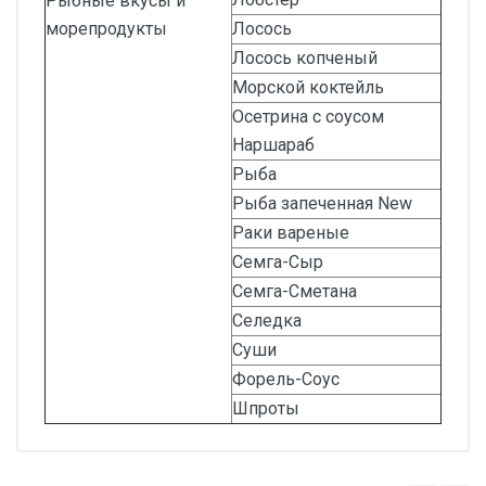
Рыбные вкусы и
морепродукты
Лосось
Лосось копченый
Морской коктейль
Осетрина с соусом
Наршараб
Рыба
Рыба запеченная New
Раки вареные
Семга-Сыр
Семга-Сметана
Селедка
Суши
Форель-Соус
Шпроты
Відгуки покупців про
Смакоароматичні домішки